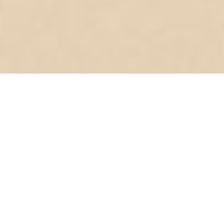
Traiteur à Bordeaux pour
événements professionnels
Traiteur à Bordeaux, Scénologie met en avant une
cuisine faite-maison, des produits frais et de saison.
Nous vous proposons différentes formules afin de
correspondre au mieux à votre besoin culinaire.